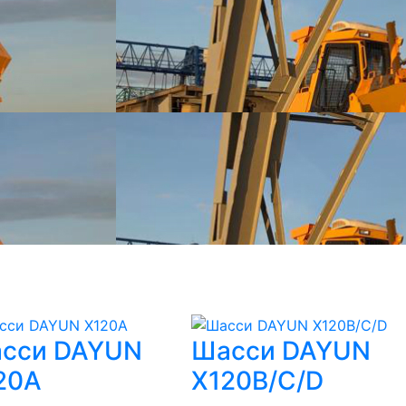
сси DAYUN
Шасси DAYUN
20A
X120B/C/D