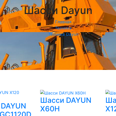
Шасси Dayun
Главная
Техника
Техника Dayun
Шасси DAYUN
Ша
 DAYUN
X60H
X1
CGC1120D