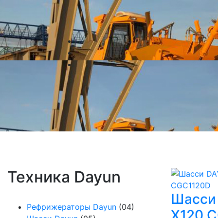
Техника Dayun
Шасси
Рефрижераторы Dayun
(04)
X120 