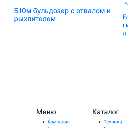
Б10м бульдозер с отвалом и
Б
рыхлителем
г
л
а
Меню
Каталог
Компания
Техника