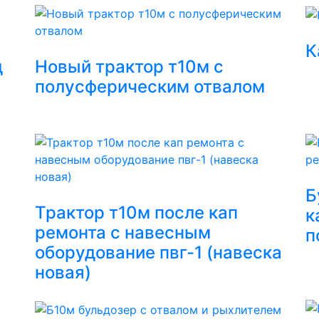
К
д
Новый трактор т10м с
полусферическим отвалом
Б
Трактор т10м после кап
к
ремонта с навесным
п
оборудование пвг-1 (навеска
новая)