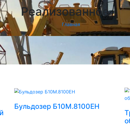
Реализованное
Главная
Бульдозер Б10М.8100ЕН
й
Т
о