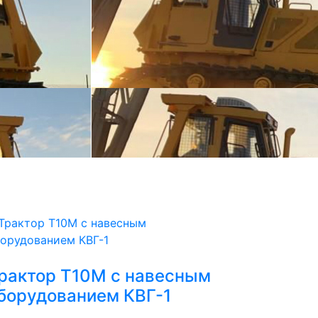
рактор Т10М с навесным
борудованием КВГ-1