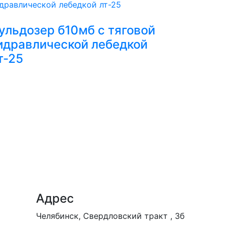
ульдозер б10мб с тяговой
идравлической лебедкой
т-25
Адрес
Челябинск, Свердловский тракт , 3б