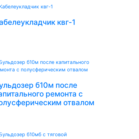
абелеукладчик квг-1
ульдозер б10м после
апитального ремонта с
олусферическим отвалом